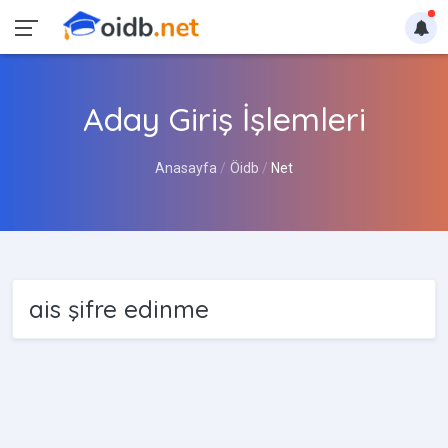
Aday Giriş İşlemleri
Anasayfa
Öidb
Net
ais şifre edinme