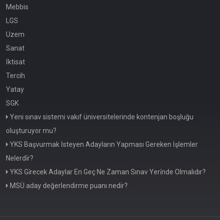
Mebbis
LGS
Uzem
Sanat
İktisat
Tercih
Yatay
SGK
Yeni sınav sistemi vakıf üniversitelerinde kontenjan boşluğu
oluşturuyor mu?
YKS Başvurmak İsteyen Adayların Yapması Gereken İşlemler
Nelerdi̇r?
YKS Gi̇recek Adaylar En Geç Ne Zaman Sınav Yeri̇nde Olmalıdır?
MSÜ aday değerlendirme puanı nedir?