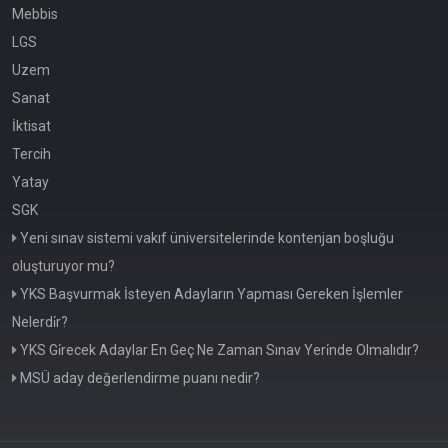
Mebbis
LGS
Uzem
Sanat
İktisat
Tercih
Yatay
SGK
Yeni sınav sistemi vakıf üniversitelerinde kontenjan boşluğu
oluşturuyor mu?
YKS Başvurmak İsteyen Adayların Yapması Gereken İşlemler
Nelerdi̇r?
YKS Gi̇recek Adaylar En Geç Ne Zaman Sınav Yeri̇nde Olmalıdır?
MSÜ aday değerlendirme puanı nedir?